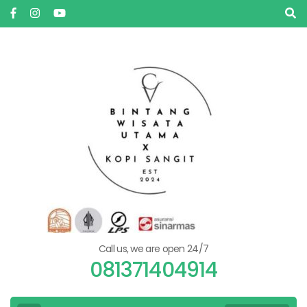
Skip
to
content
(Press
Enter)
Call us, we are open 24/7
081371404914