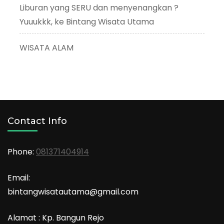
Liburan yang SERU dan menyenangkan ?
Yuuukkk, ke Bintang Wisata Utama
WISATA ALAM
Contact Info
Phone:
081371404914
Email:
bintangwisatautama@gmail.com
Alamat : Kp. Bangun Rejo