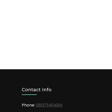
Contact Info
Phone:
081371404914