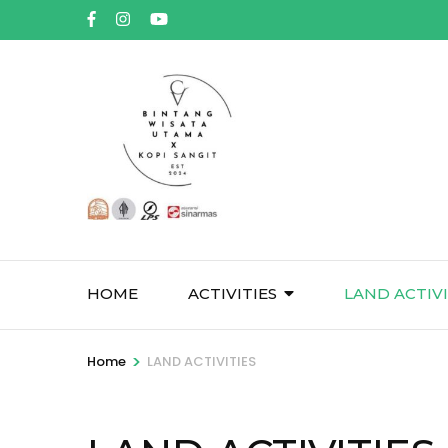
Skip
to
content
(Press
Enter)
HOME
ACTIVITIES
LAND ACTIVI
>
Home
LAND ACTIVITIES