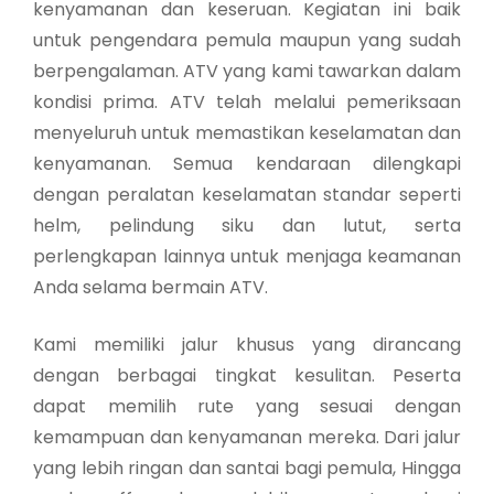
kenyamanan dan keseruan. Kegiatan ini baik
untuk pengendara pemula maupun yang sudah
berpengalaman. ATV yang kami tawarkan dalam
kondisi prima. ATV telah melalui pemeriksaan
menyeluruh untuk memastikan keselamatan dan
kenyamanan. Semua kendaraan dilengkapi
dengan peralatan keselamatan standar seperti
helm, pelindung siku dan lutut, serta
perlengkapan lainnya untuk menjaga keamanan
Anda selama bermain ATV.
Kami memiliki jalur khusus yang dirancang
dengan berbagai tingkat kesulitan. Peserta
dapat memilih rute yang sesuai dengan
kemampuan dan kenyamanan mereka. Dari jalur
yang lebih ringan dan santai bagi pemula, Hingga