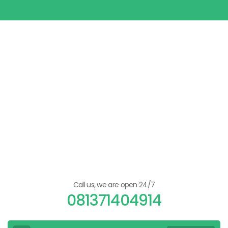
Skip
to
content
(Press
Enter)
Call us, we are open 24/7
081371404914