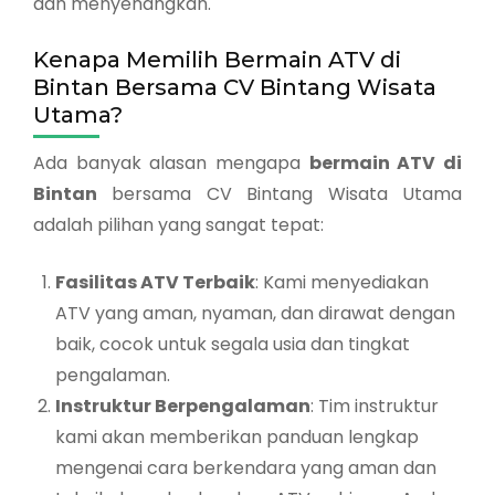
dan menyenangkan.
Kenapa Memilih Bermain ATV di
Bintan Bersama CV Bintang Wisata
Utama?
Ada banyak alasan mengapa
bermain ATV di
Bintan
bersama CV Bintang Wisata Utama
adalah pilihan yang sangat tepat:
Fasilitas ATV Terbaik
: Kami menyediakan
ATV yang aman, nyaman, dan dirawat dengan
baik, cocok untuk segala usia dan tingkat
pengalaman.
Instruktur Berpengalaman
: Tim instruktur
kami akan memberikan panduan lengkap
mengenai cara berkendara yang aman dan