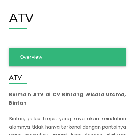
ATV
Overview
ATV
Bermain ATV di CV Bintang Wisata Utama,
Bintan
Bintan, pulau tropis yang kaya akan keindahan
alamnya, tidak hanya terkenal dengan pantainya