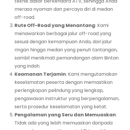
teknik dasar berkendara ATV, sehingga Anda
merasa nyaman dan percaya diri di medan
off-road.
Rute Off-Road yang Menantang
: Kami
menawarkan berbagai jalur off-road yang
sesuai dengan kemampuan Anda, dari jalur
ringan hingga medan yang penuh tantangan,
sambil menikmati pemandangan alam Bintan
yang indah.
Keamanan Terjamin
: Kami mengutamakan
keselamatan peserta dengan memastikan
perlengkapan pelindung yang lengkap,
pengawasan instruktur yang berpengalaman,
serta prosedur keselamatan yang ketat.
Pengalaman yang Seru dan Memuaskan
:
Tidak ada yang lebih memuaskan daripada