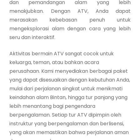
dan pemandangan alam yang lebih
menakjubkan. Dengan ATV, Anda dapat
merasakan kebebasan penuh untuk
mengeksplorasi alam dengan cara yang lebih
seru dan interaktif.
Aktivitas bermain ATV sangat cocok untuk
keluarga, teman, atau bahkan acara
perusahaan. Kami menyediakan berbagai paket
yang dapat disesuaikan dengan kebutuhan Anda,
mulai dari perjalanan singkat untuk menikmati
keindahan alam Bintan, hingga tur panjang yang
lebih menantang bagi pengendara
berpengalaman. Setiap tur ATV dipimpin oleh
instruktur yang berpengalaman dan berlisensi,
yang akan memastikan bahwa perjalanan aman