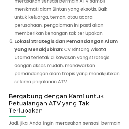
merasakan sensasi bermain ATV sambil
menikmati alam Bintan yang eksotis. Baik
untuk keluarga, teman, atau acara
perusahaan, pengalaman ini pasti akan
memberikan kenangan tak terlupakan.
Lokasi Strategis dan Pemandangan Alam
yang Menakjubkan
: CV Bintang Wisata
Utama terletak di kawasan yang strategis
dengan akses mudah, menawarkan
pemandangan alam tropis yang menakjubkan
selama perjalanan ATV.
Bergabung dengan Kami untuk
Petualangan ATV yang Tak
Terlupakan
Jadi, jika Anda ingin merasakan sensasi bermain