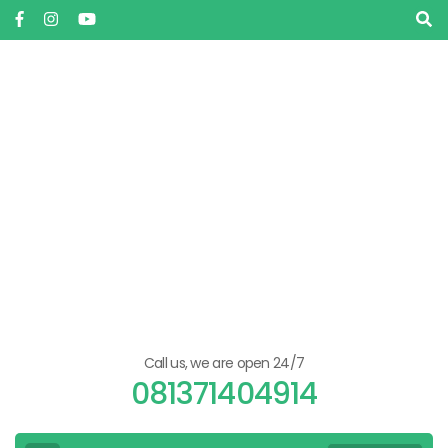
Skip
to
content
(Press
Enter)
Call us, we are open 24/7
081371404914