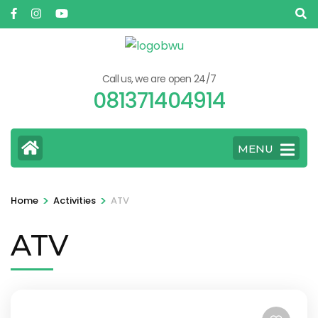
Skip
to
content
(Press
Call us, we are open 24/7
Enter)
081371404914
MENU
>
>
Home
Activities
ATV
ATV