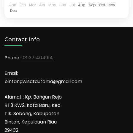
Jan
Feb
Mar
Apr
May
Jun
Jul
Aug
Sep
Oct
Nov
Dec
Contact Info
Phone:
081371404914
Email:
bintangwisatautama@gmail.com
Alamat : Kp. Bangun Rejo
RT3 RW2, Kota Baru, Kec.
Tlk. Sebong, Kabupaten
Bintan, Kepulauan Riau
29432